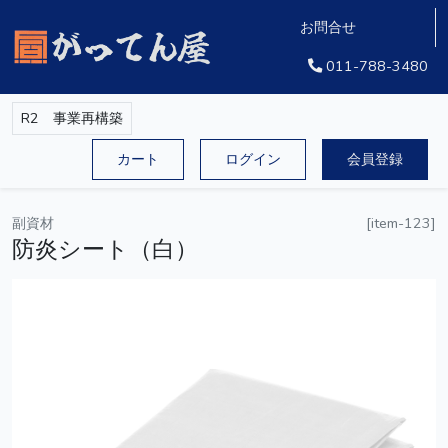
お問合せ
011-788-3480
R2 事業再構築
カート
ログイン
会員登録
副資材
[
item-123
]
防炎シート（白）