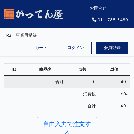
お問合せ
011-788-3480
R2 事業再構築
カート
ログイン
会員登録
ID
商品名
点数
単価
合計
0
¥0-
消費税
¥0-
合計
¥0-
自由入力で注文す
る