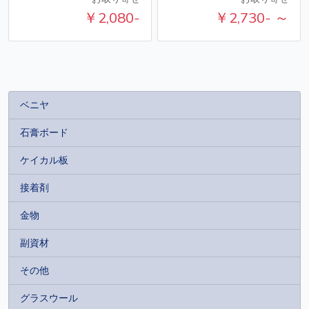
￥2,080-
￥2,730- ～
ベニヤ
石膏ボード
ケイカル板
接着剤
金物
副資材
その他
グラスウール